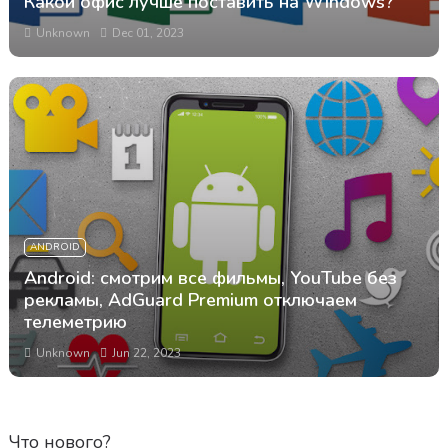
Какой офис лучше поставить на Windows?
Unknown
Dec 01, 2023
ANDROID
Android: смотрим все фильмы, YouTube без
рекламы, AdGuard Premium отключаем
телеметрию
Unknown
Jun 22, 2023
Что нового?