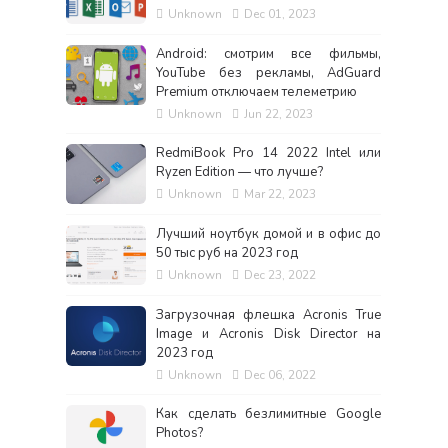
Unknown
Dec 01, 2023
Android: смотрим все фильмы,
YouTube без рекламы, AdGuard
Premium отключаем телеметрию
Unknown
Jun 22, 2023
RedmiBook Pro 14 2022 Intel или
Ryzen Edition — что лучше?
Unknown
Mar 22, 2023
Лучший ноутбук домой и в офис до
50 тыс руб на 2023 год
Unknown
Dec 23, 2022
Загрузочная флешка Acronis True
Image и Acronis Disk Director на
2023 год
Unknown
Dec 06, 2022
Как сделать безлимитные Google
Photos?