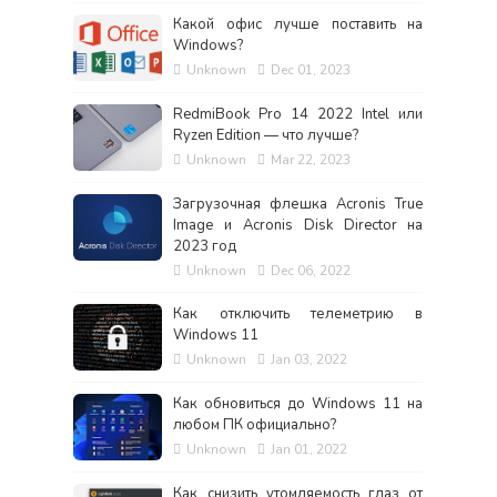
Какой офис лучше поставить на
Windows?
Unknown
Dec 01, 2023
RedmiBook Pro 14 2022 Intel или
Ryzen Edition — что лучше?
Unknown
Mar 22, 2023
Загрузочная флешка Acronis True
Image и Acronis Disk Director на
2023 год
Unknown
Dec 06, 2022
Как отключить телеметрию в
Windows 11
Unknown
Jan 03, 2022
Как обновиться до Windows 11 на
любом ПК официально?
Unknown
Jan 01, 2022
Как снизить утомляемость глаз от